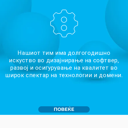
Нашиот тим има долгогодишно
искуство во дизајнирање на софтвер,
развој и осигурување на квалитет во
широк спектар на технологии и домени.
ПОВЕЌЕ