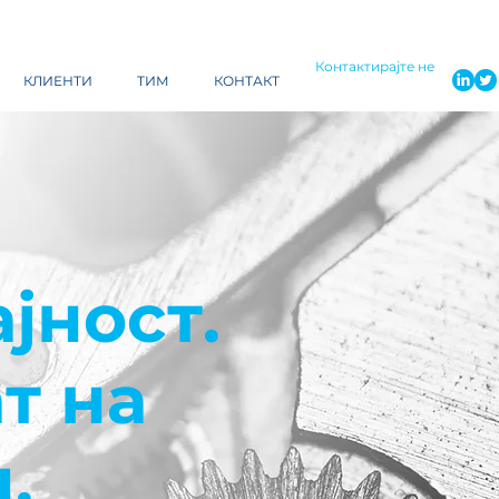
Контактирајте не
КЛИЕНТИ
ТИМ
КОНТАКТ
јност.
т на
.