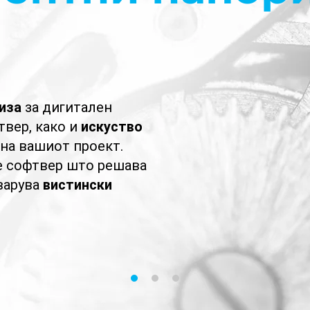
иза
за дигитален
твер, како
и
искуство
 на вашиот проект.
е софтвер што решава
варува
вистински