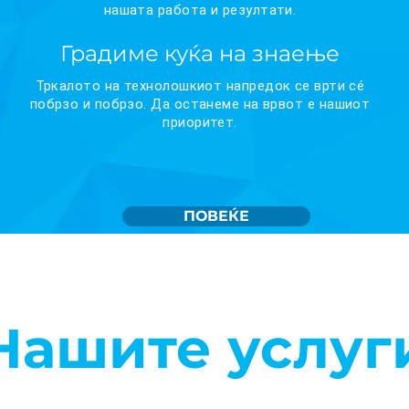
нашата работа и резултати.
Градиме куќа на знаење
Тркалото на технолошкиот напредок се врти сé
побрзо и побрзо. Да останеме на врвот е нашиот
приоритет.
ПОВЕЌЕ
Нашите услуг