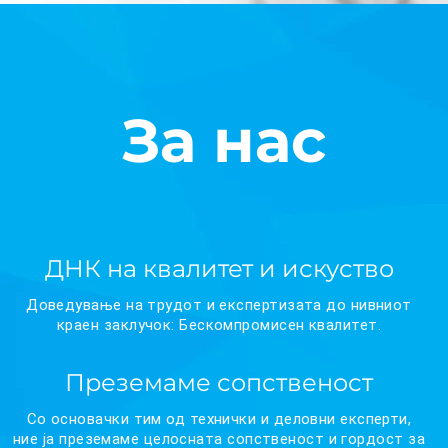
За нас
ДНК на квалитет и искуство
Доведување на трудот и експертизата до нивниот
краен заклучок: Бескомпромисен квалитет.
Преземаме сопственост
Со основачки тим од технички и деловни експерти,
ние ја преземаме целосната сопственост и гордост за