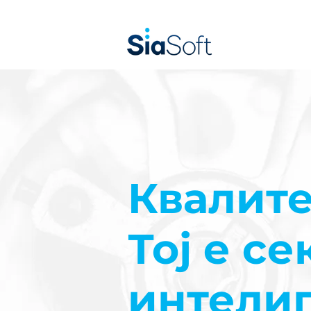
Квалите
Тој е с
интелиг