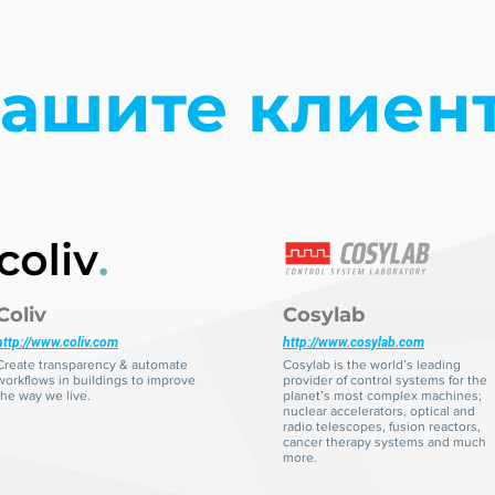
ашите клиен
Coliv
Cosylab
http://www.coliv.com
http://www.cosylab.com
Create transparency & automate
Cosylab is the world’s leading
workflows in buildings to improve
provider of control systems for the
the way we live.
planet’s most complex machines;
nuclear accelerators, optical and
radio telescopes, fusion reactors,
cancer therapy systems and much
more.