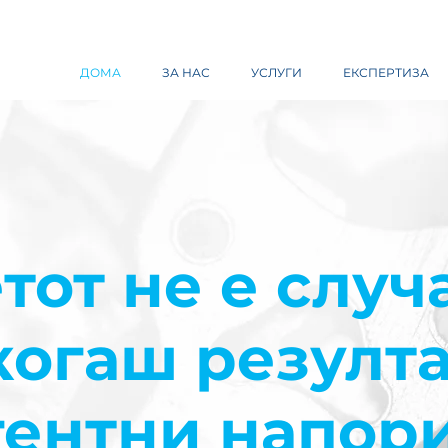
ДОМА
ЗА НАС
УСЛУГИ
ЕКСПЕРТИЗА
тот не е случа
екогаш резулта
ентни напори